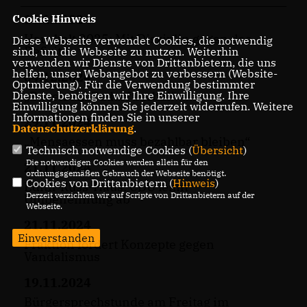
Cookie Hinweis
16.12.2024
Haushalt 2025: Mit Disziplin gegen das
Diese Webseite verwendet Cookies, die notwendig
Defizit
sind, um die Webseite zu nutzen. Weiterhin
verwenden wir Dienste von Drittanbietern, die uns
helfen, unser Webangebot zu verbessern (Website-
04.12.2024
Optmierung). Für die Verwendung bestimmter
Dienste, benötigen wir Ihre Einwilligung. Ihre
Bauen am Bedarf vorbei“
Einwilligung können Sie jederzeit widerrufen. Weitere
Informationen finden Sie in unserer
29.11.2024
Datenschutzerklärung
.
Mensaessen muss bezahlbar bleiben“
Technisch notwendige Cookies (
Übersicht
)
Die notwendigen Cookies werden allein für den
21.11.2024
ordnungsgemäßen Gebrauch der Webseite benötigt.
Cookies von Drittanbietern (
Hinweis
)
Edith-Russ-Haus: CDU lehnt
Derzeit verzichten wir auf Scripte von Drittanbietern auf der
Umbenennung ab
Webseite.
21.11.2024
Einverstanden
Fraktion fordert Konzepte gegen
Vandalismus
19.11.2024
Bürgersprechstunde am Freitag im