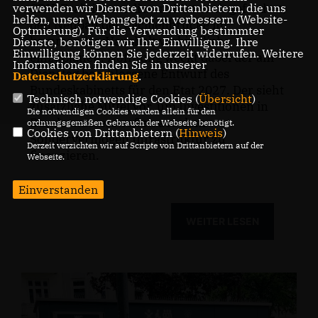
verwenden wir Dienste von Drittanbietern, die uns
CDU-Fraktion an diesem Mittwoch gefordert,
helfen, unser Webangebot zu verbessern (Website-
den Neubau der Cäcilienbrücke im
Optmierung). Für die Verwendung bestimmter
kommenden Haushalt verbindlich
Dienste, benötigen wir Ihre Einwilligung. Ihre
Einwilligung können Sie jederzeit widerrufen. Weitere
einzuplanen. Hoffnung weckt dabei der am
Informationen finden Sie in unserer
Dienstag beschlossene Entwurf des
Datenschutzerklärung
.
Bundeskabinetts für den Etat 2027. Der sieht
Technisch notwendige Cookies (
Übersicht
)
zusätzliche Mittel vor, um Investitionen in
Die notwendigen Cookies werden allein für den
Bundeswasserstraßen aus dem
ordnungsgemäßen Gebrauch der Webseite benötigt.
Cookies von Drittanbietern (
Hinweis
)
Sondervermögen Infrastruktur zu
Derzeit verzichten wir auf Scripte von Drittanbietern auf der
finanzieren.
Webseite.
Einverstanden
WEITER LESEN