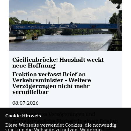
Cäcilienbrücke: Haushalt weckt
neue Hoffnung
Fraktion verfasst Brief an
Verkehrsminister - Weitere
Verzögerungen nicht mehr
vermittelbar
08.07.2026
Keine weiteren Verzögerungen und
Cookie Hinweis
schnellstmögliche Klarheit: In einem Brief an
Diese Webseite verwendet Cookies, die notwendig
Bundesverkehrsminister Schnieder hat die
sind, um die Webseite zu nutzen. Weiterhin