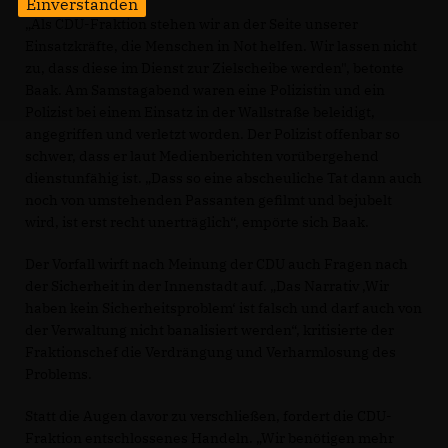
Einverstanden
Als CDU-Fraktion stehen wir an der Seite unserer
Einsatzkräfte, die Menschen in Not helfen. Wir lassen nicht
zu, dass diese im Dienst zur Zielscheibe werden", betonte
Baak. Am Samstagabend waren eine Polizistin und ein
Polizist bei einem Einsatz in der Wallstraße beleidigt,
angegriffen und verletzt worden. Der Polizist offenbar so
schwer, dass er laut Medienberichten vorübergehend
dienstunfähig ist. „Dass so eine abscheuliche Tat dann auch
noch von umstehenden Passanten gefilmt und bejubelt
wird, ist erst recht unerträglich“, empörte sich Baak.
Der Vorfall wirft nach Meinung der CDU auch Fragen nach
der Sicherheit in der Innenstadt auf. „Das Narrativ ,Wir
haben kein Sicherheitsproblem‘ ist falsch und darf auch von
der Verwaltung nicht banalisiert werden“, kritisierte der
Fraktionschef die Verdrängung und Verharmlosung des
Problems.
Statt die Augen davor zu verschließen, fordert die CDU-
Fraktion entschlossenes Handeln. „Wir benötigen mehr