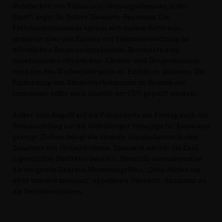
Sichtbarkeit von Polizei und Ordnungsdiensten in der
Stadt“, sagte Dr. Esther Niewerth-Baumann. Die
Fraktionsvorsitzende sprach sich zudem dafür aus,
vermehrt über den Einsatz von Videoüberwachung im
öffentlichen Raum nachzudenken. Besonders dem
zunehmenden öffentlichen Alkohol- und Drogenkonsum
rund um den Waffenplatz gelte es, Einhalt zu gebieten. Die
Einrichtung von Alkoholverbotszonen im Bereich der
Innenstadt sollte nach Ansicht der CDU geprüft werden.
Außer dem Angriff auf die Polizei hatte am Freitag auch der
Brandanschlag auf die Oldenburger Synagoge für Entsetzen
gesorgt. Zudem belegt die aktuelle Kriminalstatistik eine
Zunahme von Gewaltdelikten. Demnach wächst die Zahl
jugendlicher Straftäter deutlich. Ebenfalls alarmierend ist
die steigende Zahl von Messerangriffen. „Dem dürfen wir
nicht tatenlos zusehen“, appellierte Niewerth-Baumann an
die Verantwortlichen.