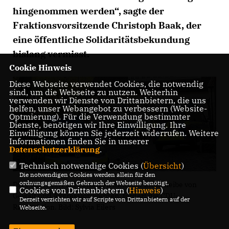
hingenommen werden“, sagte der
Fraktionsvorsitzende Christoph Baak, der
eine öffentliche Solidaritätsbekundung
bislang vermisst.
Cookie Hinweis
Diese Webseite verwendet Cookies, die notwendig
sind, um die Webseite zu nutzen. Weiterhin
verwenden wir Dienste von Drittanbietern, die uns
helfen, unser Webangebot zu verbessern (Website-
Optmierung). Für die Verwendung bestimmter
Dienste, benötigen wir Ihre Einwilligung. Ihre
Einwilligung können Sie jederzeit widerrufen. Weitere
Informationen finden Sie in unserer
Datenschutzerklärung
.
Technisch notwendige Cookies (
Übersicht
)
Die notwendigen Cookies werden allein für den
ordnungsgemäßen Gebrauch der Webseite benötigt.
Die Polizei darf bei Einsätzen nicht zur Zielscheibe von
Cookies von Drittanbietern (
Hinweis
)
Gewalt und Aggression werden, fordert die CDU-
Derzeit verzichten wir auf Scripte von Drittanbietern auf der
Ratsfraktion. Bild: Sylvia Eilers
Webseite.