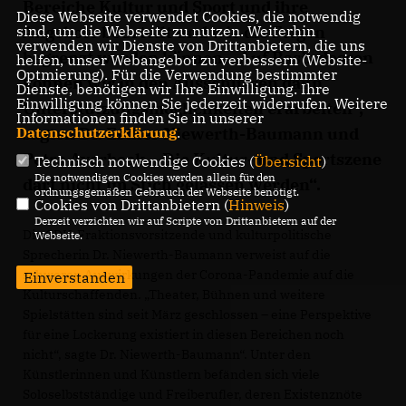
Bereiche Kultur und Sport und ihre
Diese Webseite verwendet Cookies, die notwendig
sind, um die Webseite zu nutzen. Weiterhin
Angebote beurteilt und wie die Folgen
verwenden wir Dienste von Drittanbietern, die uns
begren
zt werden können. „Auf Basis dessen
helfen, unser Webangebot zu verbessern (Website-
Optmierung). Für die Verwendung bestimmter
können wir in den Ausschüssen dann
Dienste, benötigen wir Ihre Einwilligung. Ihre
Einwilligung können Sie jederzeit widerrufen. Weitere
Unterstützungsmöglichkeiten erarbeiten“,
Informationen finden Sie in unserer
Datenschutzerklärung
.
sagten Dr. Esther Niewerth-Baumann und
Petra Averbeck. „Die Kultur- und Sportszene
Technisch notwendige Cookies (
Übersicht
)
Die notwendigen Cookies werden allein für den
darf nicht im Stich gelassen werden“.
ordnungsgemäßen Gebrauch der Webseite benötigt.
Cookies von Drittanbietern (
Hinweis
)
Derzeit verzichten wir auf Scripte von Drittanbietern auf der
Die CDU-Fraktionsvorsitzende und kulturpolitische
Webseite.
Sprecherin Dr. Niewerth-Baumann verweist auf die
schweren Auswirkungen der Corona-Pandemie auf die
Einverstanden
Kulturschaffenden. „Theater, Bühnen und weitere
Spielstätten sind seit März geschlossen – eine Perspektive
für eine Lockerung existiert in diesen Bereichen noch
nicht“, sagte Dr. Niewerth-Baumann“. Unter den
Künstlerinnen und Künstlern befänden sich viele
Soloselbstständige und Freiberufler, deren Existenznöte