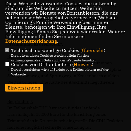
Diese Webseite verwendet Cookies, die notwendig
Sehr geehrter Herr Oberbürgermeister,
sind, um die Webseite zu nutzen. Weiterhin
verwenden wir Dienste von Drittanbietern, die uns
helfen, unser Webangebot zu verbessern (Website-
für die nächste Sitzung des Ausschusses für Stadtgrün,
Optmierung). Für die Verwendung bestimmter
Umwelt und Klima beantragt die CDU-Fraktion den
Dienste, benötigen wir Ihre Einwilligung. Ihre
Einwilligung können Sie jederzeit widerrufen. Weitere
Tagesordnungspunkt:
Informationen finden Sie in unserer
Datenschutzerklärung
.
Trimmpfad Krusenbusch“.
Technisch notwendige Cookies (
Übersicht
)
Die notwendigen Cookies werden allein für den
Beschlussvorschlag:
ordnungsgemäßen Gebrauch der Webseite benötigt.
Die Verwaltung wird beauftragt, die Planung für einen
Cookies von Drittanbietern (
Hinweis
)
Trimmpfad entlang des Wanderweges zwischen Spielplatz
Derzeit verzichten wir auf Scripte von Drittanbietern auf der
Webseite.
Schafgarbenweg und Sprungweg in Krusenbusch auf den
Weg zu bringen. Eine Karte des Abschnitts liegt diesem
Einverstanden
Antrag bei.
Begründung:
Im Teilhaushalt THH 9 wurden für das laufende
Haushaltsjahr 15.000 Euro für die Errichtung eines
Trimmpfades in Krusenbusch eingestellt. Die CDU-Fraktion
hält eine möglichst schnelle Umsetzung für