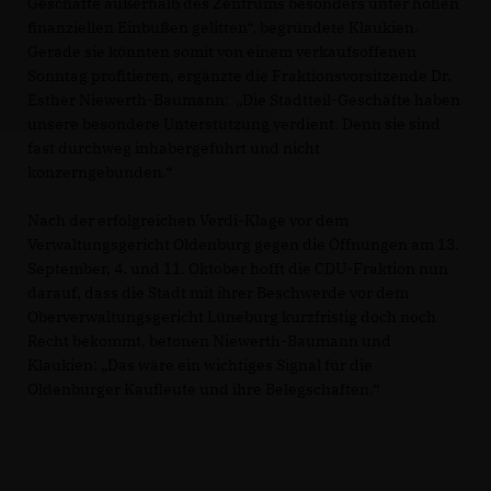
Geschäfte außerhalb des Zentrums besonders unter hohen
finanziellen Einbußen gelitten“, begründete Klaukien.
Gerade sie könnten somit von einem verkaufsoffenen
Sonntag profitieren, ergänzte die Fraktionsvorsitzende Dr.
Esther Niewerth-Baumann: „Die Stadtteil-Geschäfte haben
unsere besondere Unterstützung verdient. Denn sie sind
fast durchweg inhabergeführt und nicht
konzerngebunden.“
Nach der erfolgreichen Verdi-Klage vor dem
Verwaltungsgericht Oldenburg gegen die Öffnungen am 13.
September, 4. und 11. Oktober hofft die CDU-Fraktion nun
darauf, dass die Stadt mit ihrer Beschwerde vor dem
Oberverwaltungsgericht Lüneburg kurzfristig doch noch
Recht bekommt, betonen Niewerth-Baumann und
Klaukien: „Das wäre ein wichtiges Signal für die
Oldenburger Kaufleute und ihre Belegschaften.“