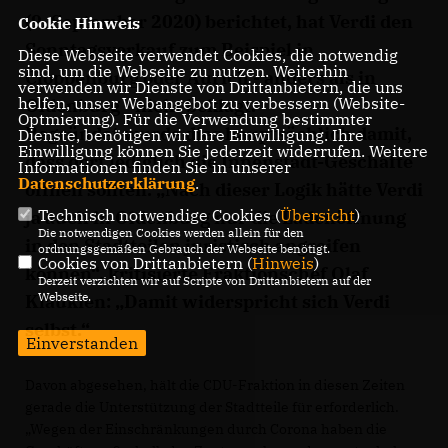
(9. September 2020) berichtet, hat Verdi den
Cookie Hinweis
Sonntagsverkauf zum Beispiel in
Diese Webseite verwendet Cookies, die notwendig
sind, um die Webseite zu nutzen. Weiterhin
Cloppenburg oder Aurich - anders als in
verwenden wir Dienste von Drittanbietern, die uns
helfen, unser Webangebot zu verbessern (Website-
Oldenburg - nicht beklagt.
Optmierung). Für die Verwendung bestimmter
Begründet wurde dies hauptsächlich damit,
Dienste, benötigen wir Ihre Einwilligung. Ihre
Einwilligung können Sie jederzeit widerrufen. Weitere
dass dort lediglich die Innenstadt-Geschäfte
Informationen finden Sie in unserer
Datenschutzerklärung
.
öffnen sollten. „Nach dieser Logik hätte Verdi
Technisch notwendige Cookies (
Übersicht
)
ja auch in Oldenburg nur die Ladenöffnung
Die notwendigen Cookies werden allein für den
in den Stadtteilen juristisch angreifen
ordnungsgemäßen Gebrauch der Webseite benötigt.
Cookies von Drittanbietern (
Hinweis
)
können“, kritisierte Fraktionschef Olaf
Derzeit verzichten wir auf Scripte von Drittanbietern auf der
Webseite.
Klaukien: „Damit widerspricht sich Verdi
selbst.“
Einverstanden
Davon abgesehen, hält die CDU-Fraktion in diesen Zeiten
gerade die Unterstützung der Stadtteile für erforderlich.
Wegen der Einschränkungen durch Corona haben die